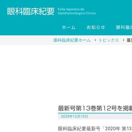
コ
ン
テ
ン
ホーム
お知らせ
眼科臨
ツ
へ
眼科臨床紀要ホーム
トピックス
最
ス
キ
ッ
プ
最新号第13巻第12号を掲
2020年12月15日
眼科臨床紀要最新号「2020年 第1