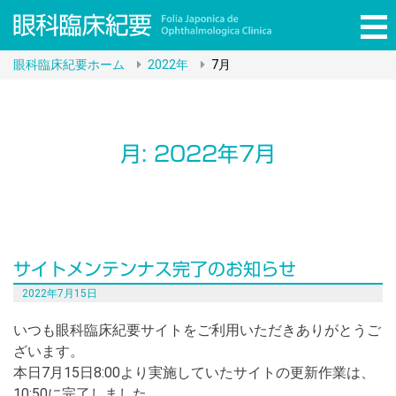
コ
眼科臨床紀要ホーム
2022年
7月
ン
テ
ン
ツ
月:
2022年7月
へ
ス
キ
ッ
プ
サイトメンテンナス完了のお知らせ
2022年7月15日
いつも眼科臨床紀要サイトをご利用いただきありがとうご
ざいます。
本日7月15日8:00より実施していたサイトの更新作業は、
10:50に完了しました。