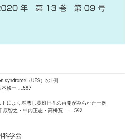
2020 年 第 13 巻 第 09 号
n syndrome（UES）の1例
修一……587
ストにより増悪し黄斑円孔の再開がみられた一例
原智之・中内正志・高橋寛二……592
外科学会