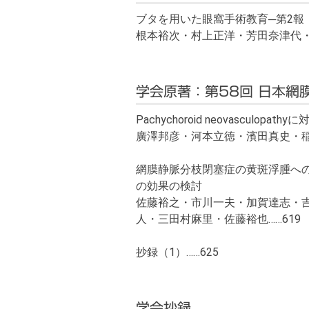
ブタを用いた眼窩手術教育─第2報：S
根本裕次・村上正洋・芳田奈津代・
学会原著：第58回 日本網
Pachychoroid neovascu
廣澤邦彦・河本立徳・濱田真史・稲
網膜静脈分枝閉塞症の黄斑浮腫への
の効果の検討
佐藤裕之・市川一夫・加賀達志・
人・三田村麻里・佐藤裕也……619
抄録（1）……625
学会抄録