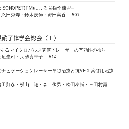
ONOPET(TM)による骨操作練習─
恩田秀寿・鈴木茂伸・野田実香……597
膜硝子体学会総会（Ⅰ）
lopathyに対するマイクロパルス閾値下レーザーの有効性の検討
垣圭司・大越貴志子……614
ナビゲーションレーザー単独治療と抗VEGF薬併用治療
吉田則彦・横山 翔・森 俊男・松田泰輔・三田村勇