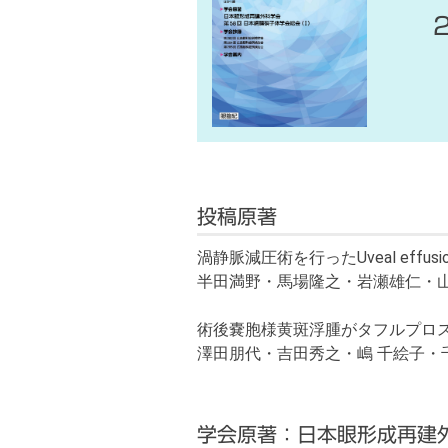
投稿原著
渦静脈減圧術を行ったUveal effusio
半田満野・馬場隆之・岩瀬雄仁・山本
術後嚢胞様黄斑浮腫がタフルプロ
澤田朋代・吉田秀之・嶋 千絵子・千
学会原著：日本眼形成再建