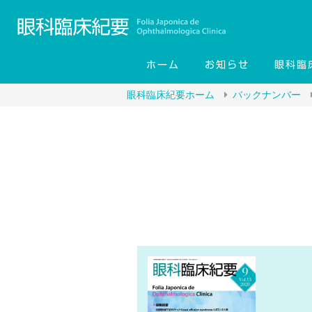
コ
ン
テ
ン
ホーム
お知らせ
眼科臨
ツ
へ
眼科臨床紀要ホーム
バックナンバー
ス
キ
ッ
プ