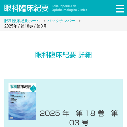
コ
眼科臨床紀要ホーム
バックナンバー
ン
2025年 / 第18巻 / 第3号
テ
ン
ツ
へ
眼科臨床紀要 詳細
ス
キ
ッ
プ
2025 年 第 18 巻 第
03 号