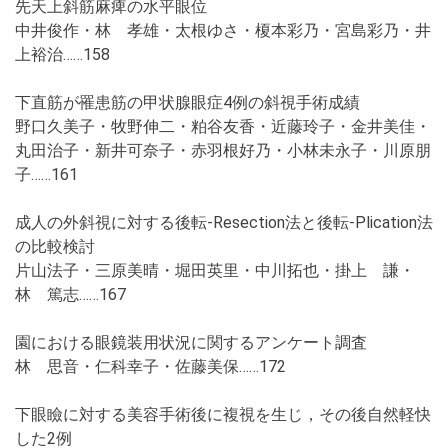
先天上斜筋麻痺の水平眼位
中井俊作・林 孝雄・太根ゆさ・榎本彩乃・宮島彩乃・井
上裕治……158
下直筋が罹患筋の甲状腺眼症4例の斜視手術成績
野口久美子・牧野伸二・粕谷友香・近藤玲子・金井美佳・
丸田治子・新井可奈子・赤羽根好乃・小林未永子・川原朋
子……161
成人の外斜視に対する後転-Resection法と後転-Plication法
の比較検討
片山法子・三原美晴・堀田英里・中川拓也・掛上 謙・
林 篤志……167
園における眼鏡装用状況に関するアンケート調査
林 思音・仁科幸子・佐藤美保……172
下眼瞼に対する美容手術後に複視を生じ，その後自然軽快
した2例