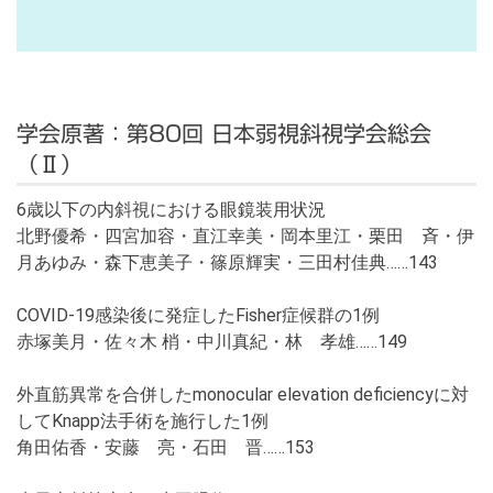
学会原著：第80回 日本弱視斜視学会総会
（Ⅱ）
6歳以下の内斜視における眼鏡装用状況
北野優希・四宮加容・直江幸美・岡本里江・栗田 斉・伊
月あゆみ・森下恵美子・篠原輝実・三田村佳典……143
COVID-19感染後に発症したFisher症候群の1例
赤塚美月・佐々木 梢・中川真紀・林 孝雄……149
外直筋異常を合併したmonocular elevation deficiencyに対
してKnapp法手術を施行した1例
角田佑香・安藤 亮・石田 晋……153